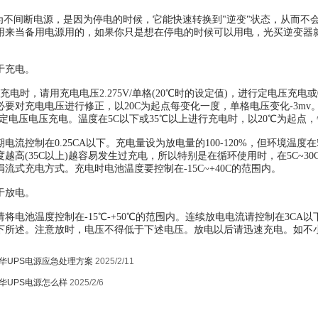
不间断电源，是因为停电的时候，它能快速转换到"逆变"状态，从而不
用来当备用电源用的，如果你只是想在停电的时候可以用电，光买逆变器就
充电。
时，请用充电电压2.275V/单格(20℃时的设定值)，进行定电压充电或0
要对充电电压进行修正，以20C为起点每变化一度，单格电压变化-3mv。2、循
定电压电压充电。温度在5C以下或35℃以上进行充电时，以20℃为起点，
控制在0.25CA以下。充电量设为放电量的100-120%，但环境温度在5C
度越高(35C以上)越容易发生过充电，所以特别是在循环使用时，在5C~
流式充电方式。充电时电池温度要控制在-15C~+40C的范围内。
放电。
池温度控制在-15℃-+50℃的范围内。连续放电电流请控制在3CA以
1
下所述。注意放时，电压不得低于下述电压。放电以后请迅速充电。如不
华UPS电源应急处理方案
2025/2/11
华UPS电源怎么样
2025/2/6