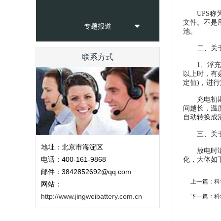
UPS称为
文件。不是
专题报道
池。
二、关于
联系方式
1、浮充充电
以上时，有必
定值)，进行
充电初期电流
间越长，温
自动转换成涓
三、关于
地址：北京市海淀区
放电时请将电
电话：400-161-9868
化，大体如
邮件：3842852692@qq.com
上一篇：
科
网站：
http://www.jingweibattery.com.cn
下一篇：
科