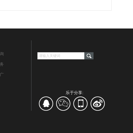
咨询
务‌
推广
乐于分享: