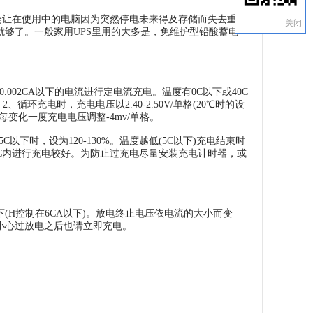
会让在使用中的电脑因为突然停电未来得及存储而失去重要
关闭
够了。一般家用UPS里用的大多是，免维护型铅酸蓄电
.002CA以下的电流进行定电流充电。温度有0C以下或40C
环充电时，充电电压以2.40-2.50V/单格(20℃时的设
每变化一度充电电压调整-4mv/单格。
以下时，设为120-130%。温度越低(5C以下)充电结束时
30C内进行充电较好。为防止过充电尽量安装充电计时器，或
下(H控制在6CA以下)。放电终止电压依电流的大小而变
小心过放电之后也请立即充电。