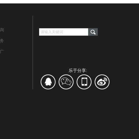
咨询
务‌
推广
乐于分享: