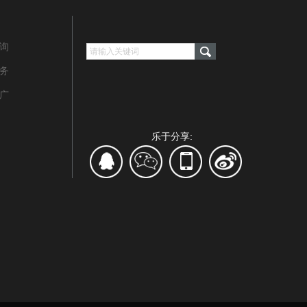
咨询
务‌
推广
乐于分享: