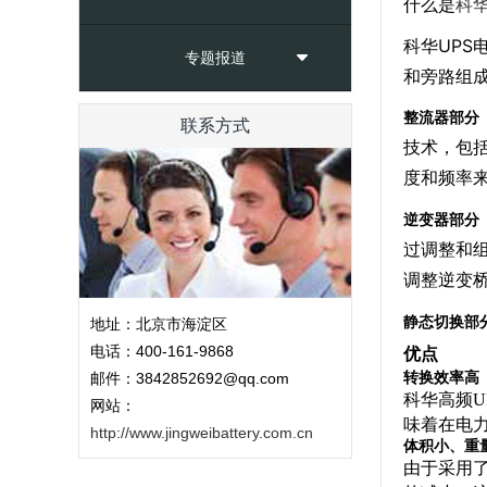
什么是
科华
科华UPS
专题报道
和旁路组
整流器部分
联系方式
技术，包
度和频率
逆变器部分
过调整和
调整逆变
静态切换部
地址：北京市海淀区
电话：400-161-9868
优点
转换效率高
邮件：3842852692@qq.com
科华高频U
网站：
味着在电
http://www.jingweibattery.com.cn
体积小、重
由于采用了