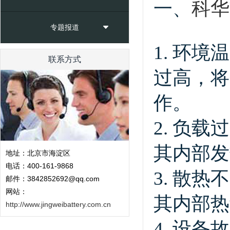
一、
科华
专题报道
1. 环
联系方式
过高，将
作。
2. 负
其内部发
地址：北京市海淀区
电话：400-161-9868
3. 散
邮件：3842852692@qq.com
网站：
其内部热
http://www.jingweibattery.com.cn
4. 设