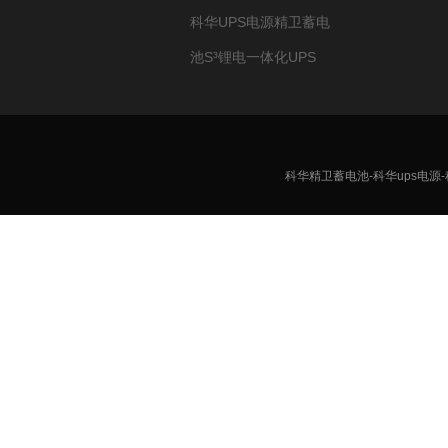
科华UPS电源精卫蓄电
池S³锂电一体化UPS
科华精卫蓄电池-科华ups电源-科华精